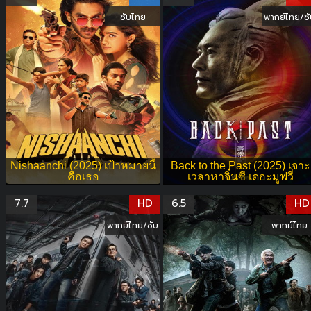
ซับไทย
พากย์ไทย/ซั
Nishaanchi (2025) เป้าหมายนี้
Back to the Past (2025) เจาะ
คือเธอ
เวลาหาจิ๋นซี เดอะมูฟวี่
7.7
HD
6.5
HD
พากย์ไทย/ซับ
พากย์ไทย