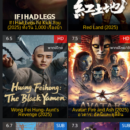
If I Had Legs I’d Kick You
(2025) ทั้งวัน 1,000 เรื่องบ้า
Red Land (2025)
6.5
HD
7.5
HD
พากย์ไทย
พากย์ไทย/ซั
Wong Fei Hung- Aunt’s
Avatar: Fire and Ash (2025)
Revenge (2025)
อวตาร: อัคนีและธุลีดิน
6.7
SUB
7.3
SU