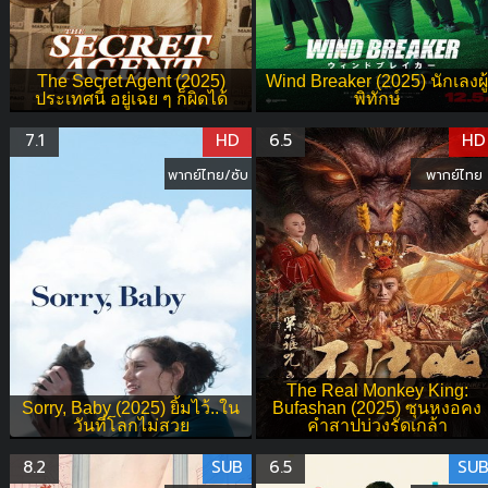
The Secret Agent (2025)
Wind Breaker (2025) นักเลงผู้
ประเทศนี้ อยู่เฉย ๆ ก็ผิดได้
พิทักษ์
7.1
HD
6.5
HD
พากย์ไทย/ซับ
พากย์ไทย
The Real Monkey King:
Sorry, Baby (2025) ยิ้มไว้..ใน
Bufashan (2025) ซุนหงอคง
วันที่โลกไม่สวย
คำสาปบ่วงรัดเกล้า
8.2
SUB
6.5
SU