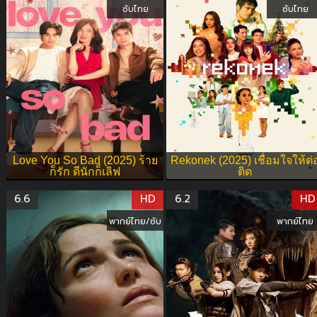
ซับไทย
ซับไทย
Love You So Bad (2025) ร้าย
Rekonek (2025) เชื่อมใจให้ต่
ก็รัก ดีนักก็เลิฟ
ติด
6.6
HD
6.2
HD
พากย์ไทย/ซับ
พากย์ไทย