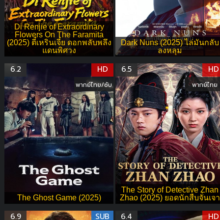
Di Renjie of Extraordinary
Flowers On The Faramita
(2025) ตี๋เหรินเจี๋ย ดอกพลับพลึง
Dark Nuns (2025) ไล่มันกลับ
แดนพิศวง
ลงหลุม
6.2
HD
6.5
HD
พากย์ไทย/ซับ
พากย์ไทย
The Story of Detective Zhan
The Ghost Game (2025)
Zhao (2025) ยอดนักสืบจั่นเจา
6.9
SUB
6.4
HD