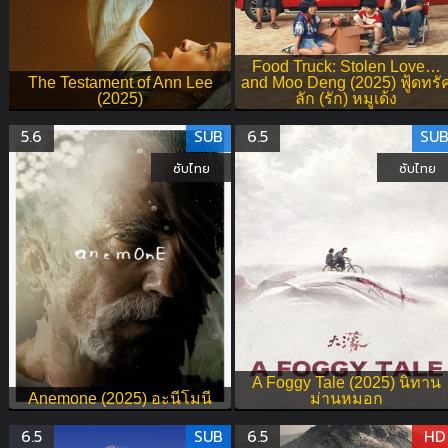
Food Truck: Stolen Love…
The Testament of Ann Lee
and Moo Deng (2025) ฟู้ดทรั
(2025)
ลัก (รัก) หมูเด้ง
5.6
SUB
6.5
SU
ซับไทย
ซับไทย
A Foggy Tale (2025) นิทาน
Anemone (2025) อะนีโมนี
ม่านหมอก
6.5
SUB
6.5
HD