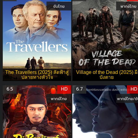
ซับไทย
พากย์ไทย
The Travellers (2025) ลัดฟ้าสู่
Village of the Dead (2025) ผี
ปลายทางหัวใจ
บังตาย
6.5
HD
6.7
HD
พากย์ไทย
พากย์ไทย/ซั