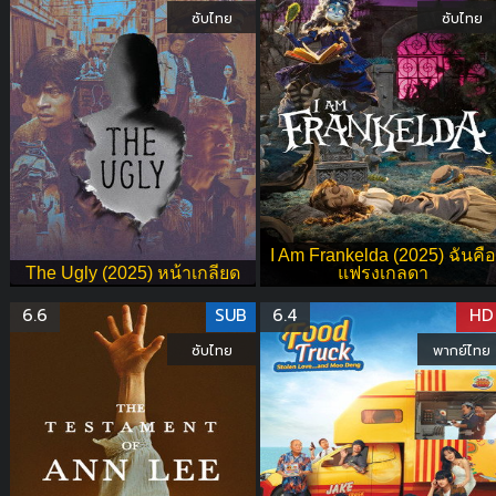
ซับไทย
ซับไทย
I Am Frankelda (2025) ฉันคือ
The Ugly (2025) หน้าเกลียด
แฟรงเกลดา
6.6
SUB
6.4
HD
ซับไทย
พากย์ไทย