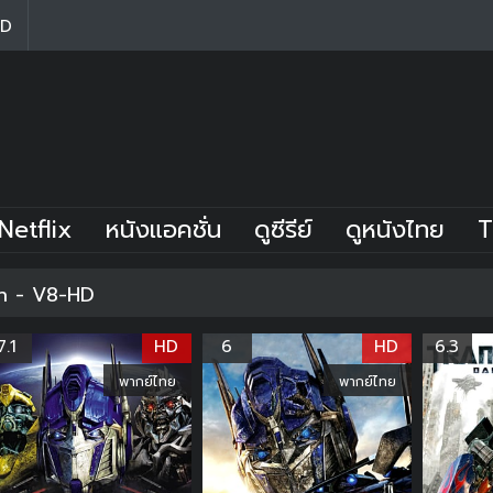
HD
Netflix
หนังแอคชั่น
ดูซีรีย์
ดูหนังไทย
T
on - V8-HD
7.1
HD
6
HD
6.3
พากย์ไทย
พากย์ไทย