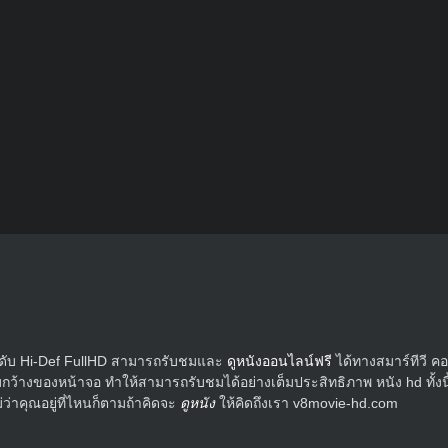
ระดับ Hi-Def FullHD สามารถรับชมและ
ดูหนังออนไลน์ฟรี
ได้ทางสมาร์ทีวี ค
ว้างของหน้าจอ ทำให้สามารถรับชมได้อย่างเต็มประสิทธิภาพ หนัง hd ทั้งนี้แ
่าคุณอยู่ที่ไหนก็ตามถ้าคิดจะ
ดูหนัง
ให้คิดถึงเรา v8movie-hd.com