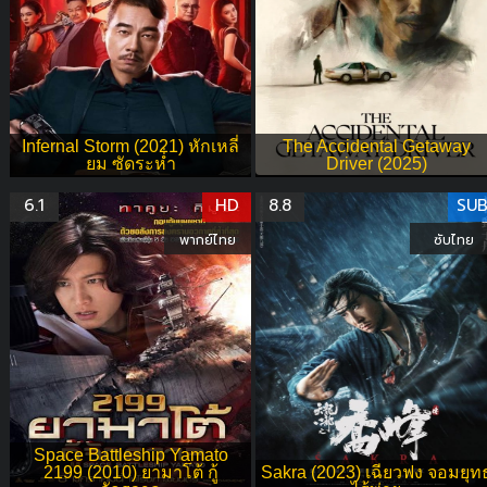
Infernal Storm (2021) หักเหลี่
The Accidental Getaway
ยม ซัดระห่่ำ
Driver (2025)
6.1
HD
8.8
SU
พากย์ไทย
ซับไทย
Space Battleship Yamato
2199 (2010) ยามาโต้ กู้
Sakra (2023) เฉียวฟง จอมยุท