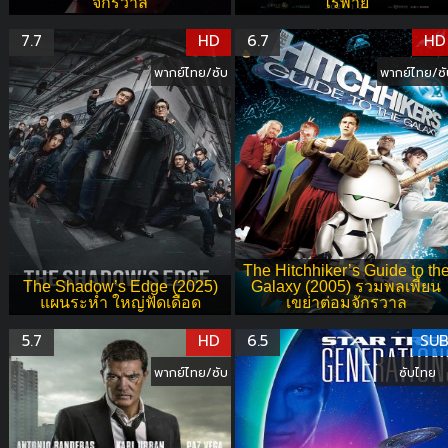
จักรวาล
ไร้พ่าย
7.7
HD
6.7
HD
พากย์ไทย/ซับ
พากย์ไทย/ซั
The Hitchhiker’s Guide to th
The Shadow’s Edge (2025)
Galaxy (2005) รวมพลเพี้ยน
แผนระห่ำ ใหญ่ฟัดเดือด
เขย่าต่อมจักรวาล
5.7
HD
6.5
SU
พากย์ไทย/ซับ
ซับไทย