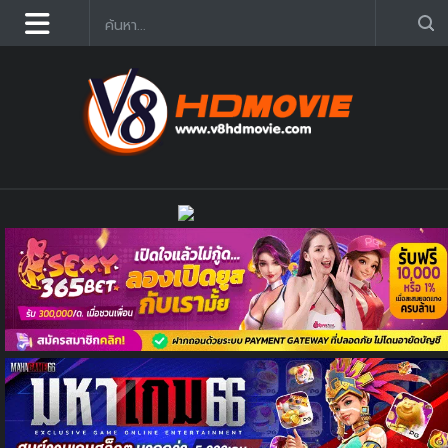
ดูหนังออนไลน์ฟรี 2025 อัฟเดตใหม่ก่อนใคร คมชัด HD