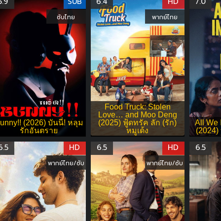
5.9
SUB
6.4
HD
7.0
ซับไทย
พากย์ไทย
Food Truck: Stolen
Love… and Moo Deng
unny!! (2026) บันนี่! หลุม
(2025) ฟู้ดทรัค ลัก (รัก)
All We 
รักอันตราย
หมูเด้ง
(2024) ท
6.5
HD
6.5
HD
6.5
พากย์ไทย/ซับ
พากย์ไทย/ซับ