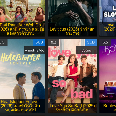
Pati Patni Aur Woh Do
Love 
2026) สามี ภรรยา และยัย
Leviticus (2026) รักร้ายก
(2026)
สองสาวตัวป่วน
ลายร่าง
6.5
SUB
8.2
SUB
6.5
พากย์ไทย/ซับ
ซับไทย
Heartstopper Forever
(2026) เธอทำให้ใจฉัน
Love You So Bad (2025)
Boulev
หยุดเต้น ตลอดไป
ร้ายก็รัก ดีนักก็เลิฟ
แ