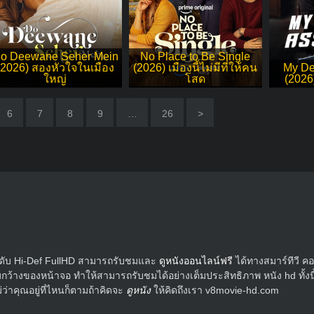
o Deewane Seher Mein
No Place to Be Single
(2026) สองหัวใจในเมือง
(2026) เมืองนี้ไม่มีที่ให้คน
My De
ใหญ่
โสด
(2026)
6
7
8
9
…
26
>
ระดับ Hi-Def FullHD สามารถรับชมและ
ดูหนังออนไลน์ฟรี
ได้ทางสมาร์ทีวี ค
ว้างของหน้าจอ ทำให้สามารถรับชมได้อย่างเต็มประสิทธิภาพ หนัง hd ทั้งนี้แ
่าคุณอยู่ที่ไหนก็ตามถ้าคิดจะ
ดูหนัง
ให้คิดถึงเรา v8movie-hd.com