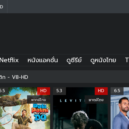
HD
Netflix
หนังแอคชั่น
ดูซีรีย์
ดูหนังไทย
T
ติก - V8-HD
6.5
HD
5.3
HD
6.5
พากย์ไทย
พากย์ไทย