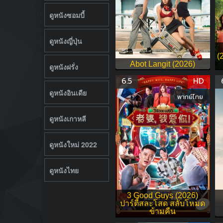
ดูหนังซอมบี้
ดูหนังญี่ปุ่น
(
Abot Langit (2026)
ดูหนังฝรั่ง
6.5
HD
ดูหนังอินเดีย
พากย์ไทย
ดูหนังเกาหลี
ดูหนังใหม่ 2022
ดูหนังไทย
3 Good Guys (2026)
ปาร์ตี้สละโสด สลับโหมด
ข้ามคืน