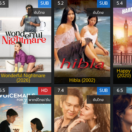
6.5
SUB
5.2
SUB
5.4
ซับไทย
ซับไทย
Happy 
Wonderful Nightmare
(2020) 
(2026)
Hibla (2002)
6.5
HD
7.4
SUB
6.5
พากย์ไทย/ซับ
ซับไทย