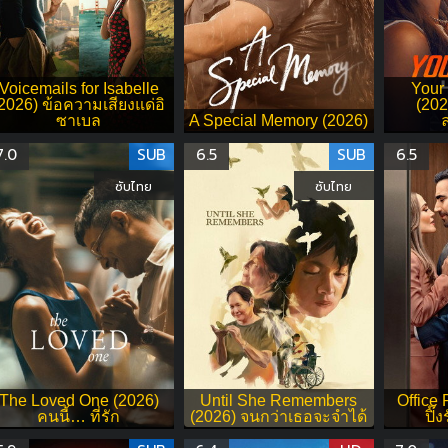
Voicemails for Isabelle
Your
2026) ข้อความเสียงแด่อิ
(20
ซาเบล
A Special Memory (2026)
7.0
SUB
6.5
SUB
6.5
ซับไทย
ซับไทย
The Loved One (2026)
Until She Remembers
Office
คนนี้… ที่รัก
(2026) จนกว่าเธอจะจำได้
ปิ๊