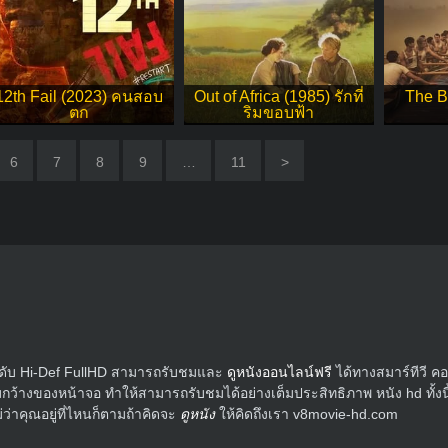
12th Fail (2023) คนสอบ
Out of Africa (1985) รักที่
The B
ตก
ริมขอบฟ้า
6
7
8
9
…
11
>
ระดับ Hi-Def FullHD สามารถรับชมและ
ดูหนังออนไลน์ฟรี
ได้ทางสมาร์ทีวี ค
ว้างของหน้าจอ ทำให้สามารถรับชมได้อย่างเต็มประสิทธิภาพ หนัง hd ทั้งนี้แ
่าคุณอยู่ที่ไหนก็ตามถ้าคิดจะ
ดูหนัง
ให้คิดถึงเรา v8movie-hd.com