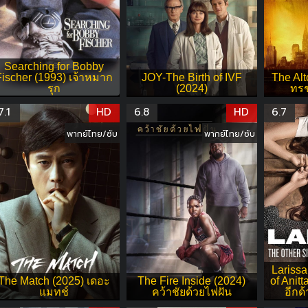
Searching for Bobby
Fischer (1993) เจ้าหมาก
JOY-The Birth of IVF
The Alt
รุก
(2024)
ทรช
7.1
HD
6.8
HD
6.7
พากย์ไทย/ซับ
พากย์ไทย/ซับ
Larissa
The Match (2025) เดอะ
The Fire Inside (2024)
of Anitt
แมทช์
คว้าชัยด้วยไฟฝัน
อีกด