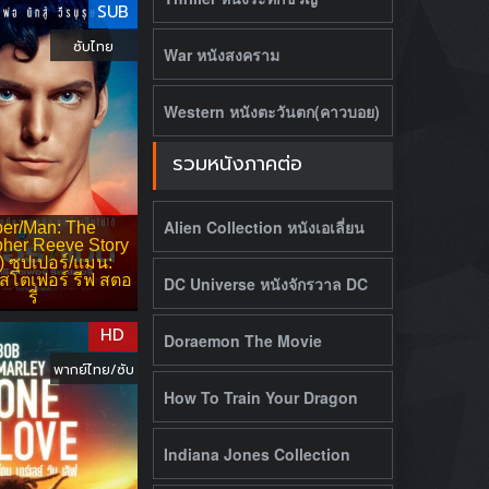
SUB
ซับไทย
War หนังสงคราม
Western หนังตะวันตก(คาวบอย)
รวมหนังภาคต่อ
Alien Collection หนังเอเลี่ยน
er/Man: The
pher Reeve Story
) ซุปเปอร์/แมน:
ิสโตเฟอร์ รีฟ สตอ
DC Universe หนังจักรวาล DC
รี่
HD
Doraemon The Movie
พากย์ไทย/ซับ
How To Train Your Dragon
Indiana Jones Collection