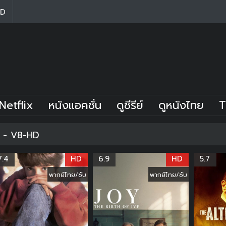
HD
Netflix
หนังแอคชั่น
ดูซีรีย์
ดูหนังไทย
T
ิ - V8-HD
7.4
HD
6.9
HD
5.7
พากย์ไทย/ซับ
พากย์ไทย/ซับ