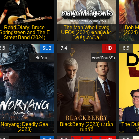
Road Diary: Bruce
The Man Who Loved
Bob M
Springsteen and The E
UFOs (2024) ชายผู้คลั่ง
(2024) 
Street Band (2024)
ไคล้ยูเอฟโอ
6.3
SUB
7.4
HD
6.9
ซับไทย
พากย์ไทย/ซับ
Noryang: Deadly Sea
BlackBerry (2023) แบล็ก
The Duk
(2023)
เบอร์รี่
ห