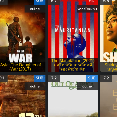
8.2
SUB
6.7
HD
6.8
ซับไทย
พากย์ไทย/ซับ
The Mauritanian (2021)
Ayla: The Daughter of
มอริทาเนียน: พลิกคดี
Shirley
War (2017)
จองจำอำมหิต
หญิง
9.1
SUB
7.2
SUB
7.2
ซับไทย
ซับไทย