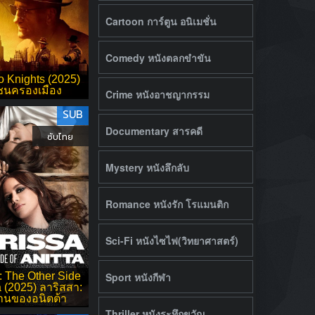
Cartoon การ์ตูน อนิเมชั่น
Comedy หนังตลกขำขัน
o Knights (2025)
นครองเมือง
Crime หนังอาชญากรรม
SUB
Documentary สารคดี
ซับไทย
Mystery หนังลึกลับ
Romance หนังรัก โรแมนติก
Sci-Fi หนังไซไฟ(วิทยาศาสตร์)
: The Other Side
Sport หนังกีฬา
a (2025) ลาริสสา:
้านของอนิตต้า
Thriller หนังระทึกขวัญ