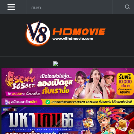
ดูหนังออนไลน์ฟรี 2025 อัฟเดตใหม่ก่อนใคร คมชัด HD