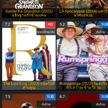
Sardar Ka Grandson (2021)
LA Apocalypse (2014) มหาวิ
อธิษฐานรักข้ามแดน
นาศแอล.เอ.
7.2
HD
5.2
SU
พากย์ไทย/ซับ
ซับไทย
The Lost King (2022) กษัตริย์ที่
Rumspringa (2022) รัมสปริง
สาบสูญ
ก้า: กว่าจะข้ามวัยวุ่น
7.5
SUB
6.7
SU
ซับไทย
ซับไทย