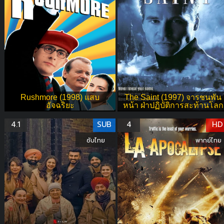
Rushmore (1998) แสบ
The Saint (1997) จารชนพัน
อัจฉริยะ
หน้า ฝ่าปฏิบัติการสะท้านโลก
4.1
SUB
4
HD
ซับไทย
พากย์ไทย