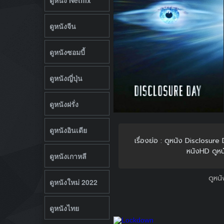
ดูหนังจีน
ดูหนังซอมบี้
ดูหนังญี่ปุ่น
ดูหนังฝรั่ง
ดูหนังอินเดีย
เรื่องย่อ : ดูหนัง Disclosur
หนังHD ดูหน
ดูหนังเกาหลี
ดูหน
ดูหนังใหม่ 2022
ดูหนังไทย