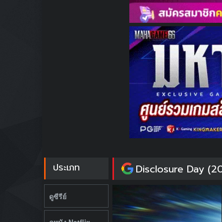
ประเภท
Disclosure Day (20
ดูซีรีย์
ดูหนัง Netflix