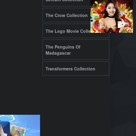
The Crow Collection
The Lego Movie Collection
The Penguins Of
Madagascar
Transformers Collection