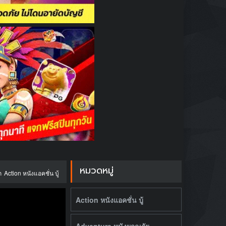
หมวดหมู่
ก
Action หนังแอคชั่น บู้
Action หนังแอคชั่น บู้
Adventure หนังผจญภัย