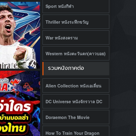
Sport หนังกีฬา
Thriller หนังระทึกขวัญ
War หนังสงคราม
Western หนังตะวันตก(คาวบอย)
รวมหนังภาคต่อ
Alien Collection หนังเอเลี่ยน
DC Universe หนังจักรวาล DC
Doraemon The Movie
How To Train Your Dragon