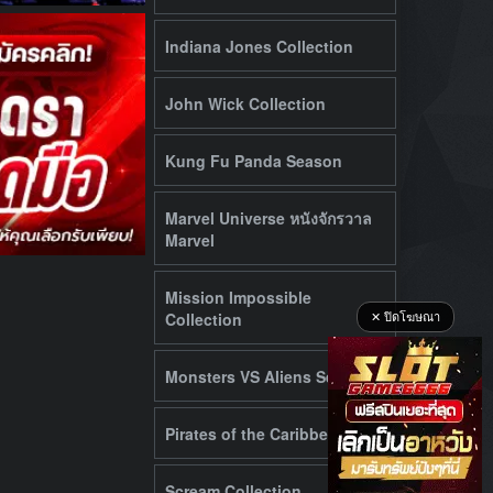
Indiana Jones Collection
John Wick Collection
Kung Fu Panda Season
Marvel Universe หนังจักรวาล
Marvel
Mission Impossible
Collection
✕ ปิดโฆษณา
Monsters VS Aliens Series
Pirates of the Caribbean
Scream Collection