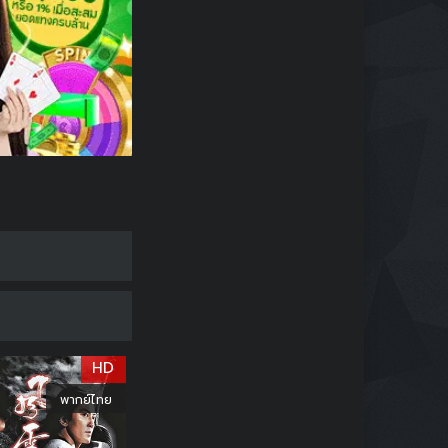
HD
พากย์ไทย