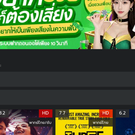
ย
8.2
HD
7.7
HD
6.2
พากย์ไทย/ซับ
พากย์ไทย