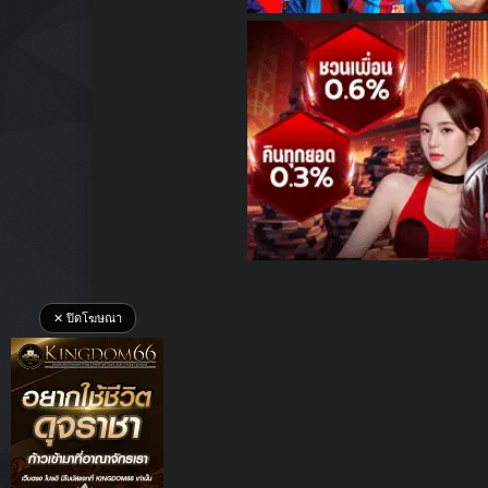
✕ ปิดโฆษณา