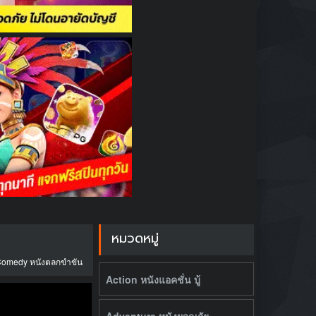
หมวดหมู่
omedy หนังตลกขำขัน
Action หนังแอคชั่น บู้
Adventure หนังผจญภัย