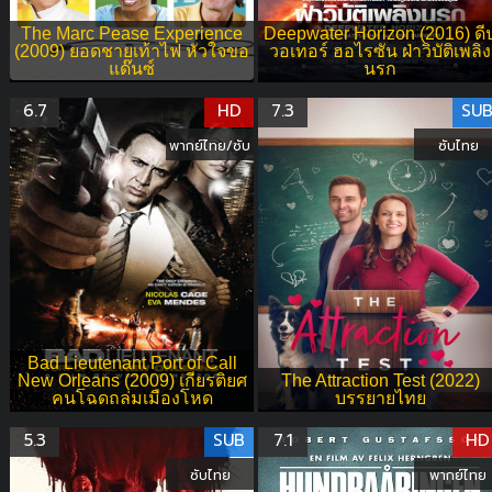
The Marc Pease Experience
Deepwater Horizon (2016) ดี
(2009) ยอดชายเท้าไฟ หัวใจขอ
วอเทอร์ ฮอไรซัน ฝ่าวิบัติเพลิง
แด๊นซ์
นรก
6.7
HD
7.3
SU
พากย์ไทย/ซับ
ซับไทย
Bad Lieutenant Port of Call
New Orleans (2009) เกียรติยศ
The Attraction Test (2022)
คนโฉดถล่มเมืองโหด
บรรยายไทย
5.3
SUB
7.1
HD
ซับไทย
พากย์ไทย