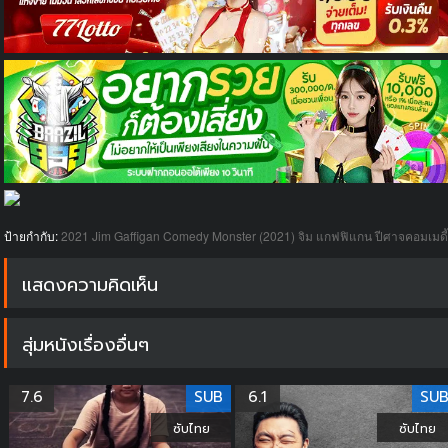
ป้ายกำกับ:
2021
Jim Gaffigan Comedy Monster (2021) จิม แกฟฟิแกน ปีศาจคอมเมดี้
แสดงความคิดเห็น
สุ่มหนังเรื่องอื่นๆ
7.6
SUB
6.1
SU
ซับไทย
ซับไทย