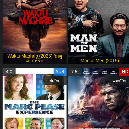
Waktu Maghrib (2023) วักตู
มากห์ริบ
Man of Men (2019)
4.0
SUB
7.6
HD
ซับไทย
พากย์ไทย