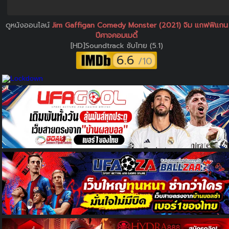
ดูหนังออนไลน์
Jim Gaffigan Comedy Monster (2021) จิม แกฟฟิแกน
ปีศาจคอมเมดี้
[HD]Soundtrack ซับไทย (5.1)
6.6
/10