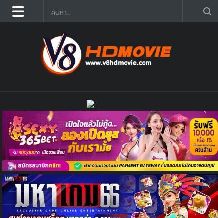
ดูหนังออนไลน์ฟรี 2025 อัฟเดตใหม่ก่อนใคร คมชัด HD