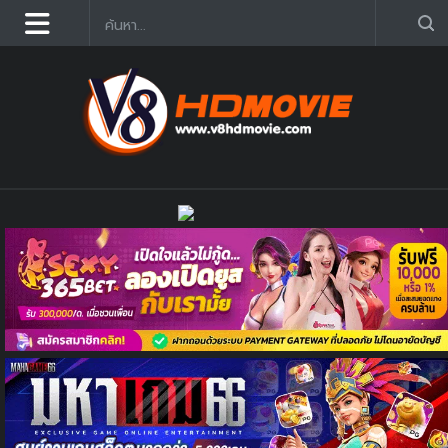
ดูหนังออนไลน์ฟรี 2025 อัฟเดตใหม่ก่อนใคร คมชัด HD