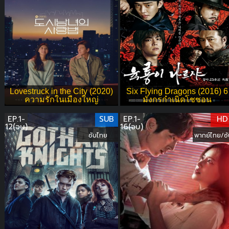
Lovestruck in the City (2020)
Six Flying Dragons (2016) 6
ความรักในเมืองใหญ่
มังกรกำเนิดโชซอน
EP.1-
SUB
EP.1-
HD
12(จบ)
16(จบ)
ซับไทย
พากย์ไทย/ซั