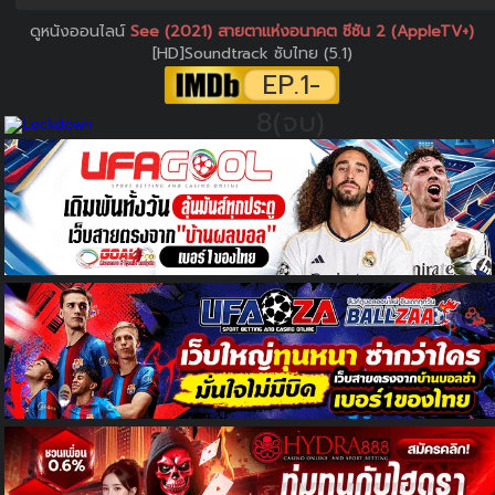
ดูหนังออนไลน์
See (2021) สายตาแห่งอนาคต ซีซัน 2 (AppleTV+)
[HD]Soundtrack ซับไทย (5.1)
EP.1-
8(จบ)
/10