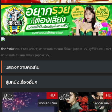
ป้ายกำกับ:
2021
See (2021) สายตาแห่งอนาคต ซีซัน 2 (AppleTV+)
ดูซีรีส์ See (2021
สายตาแห่งอนาคต ซีซัน 2 (AppleTV+)
แสดงความคิดเห็น
สุ่มหนังเรื่องอื่นๆ
EP.1-
HD
EP.1-
HD
17(จบ)
50(จบ)
พากย์ไทย/ซับ
พากย์ไทย/ซั