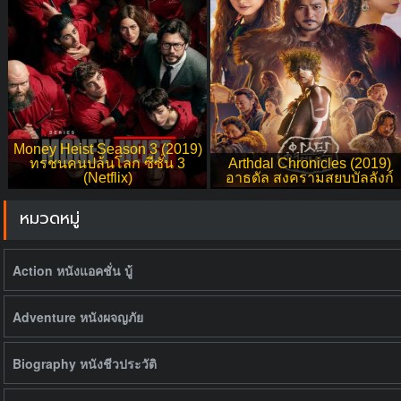
Money Heist Season 3 (2019)
ทรชนคนปล้นโลก ซีซั่น 3
Arthdal Chronicles (2019)
(Netflix)
อาธดัล สงครามสยบบัลลังก์
หมวดหมู่
Action หนังแอคชั่น บู้
Adventure หนังผจญภัย
Biography หนังชีวประวัติ