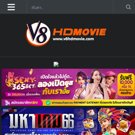
ดูหนังออนไลน์ฟรี 2025 อัฟเดตใหม่ก่อนใคร คมชัด HD