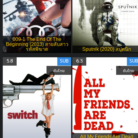
009-1 The End Of The
Beginning (2013) สายลับสาว
รหัสพิฆาต
Sputnik (2020) สปุตนิก
5.8
SUB
6.3
SU
ซับไทย
ซับไทย
All My Friends Are Dead