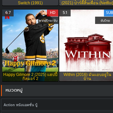
Switch (1991)
(2021) ปาร์ตี้สิ้นเพื่อน (Netflix
6.7
HD
5.1
SU
พากย์ไทย/ซับ
ซับไทย
Happy Gilmore 2 (2025) แฮปปี้
Within (2016) มันแอบอยู่ใน
กิลมอร์ 2
บ้าน
หมวดหมู่
Action หนังแอคชั่น บู้