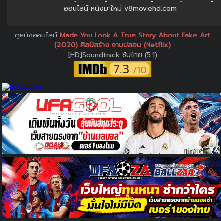
ออนไลน์ หนังมาใหม่ v8moviehd.com
ดูหนังออนไลน์
Made You Look A True Story About Fake Art
(2020) ศิลป์สร้าง งานปลอม (Netflix)
[HD]Soundtrack ซับไทย (5.1)
7.3
/10