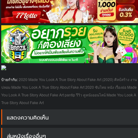
ป้ายกำกับ:
2020
Made You Look A True Story About Fake Art (2020) ศิลป์สร้าง งาน
ปลอม
Made You Look A True Story About Fake Art 2020 ซับไทย หนัง เรื่องย่อ
Made
You Look A True Story About Fake Art pantip รีวิว
ดูหนังออนไลน์ Made You Look A
True Story About Fake Art
แสดงความคิดเห็น
สุ่มหนังเรื่องอื่นๆ