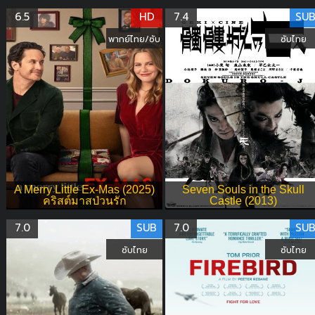
6.5
HD
7.4
SU
พากย์ไทย/ซับ
ซับไทย
A Merry Little Ex-Mas (2025)
Seven Souls in the Skull
คริสต์มาสป่วนรัก
Castle (2013)
7.0
SUB
7.0
SU
ซับไทย
ซับไทย