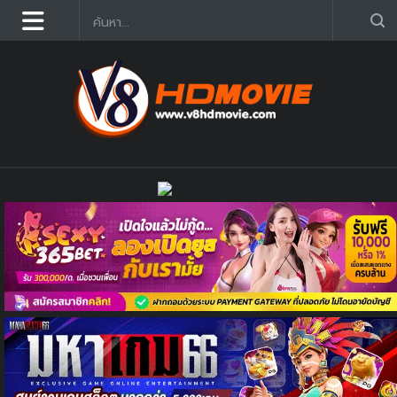
ดูหนังออนไลน์ฟรี 2025 อัฟเดตใหม่ก่อนใคร คมชัด HD