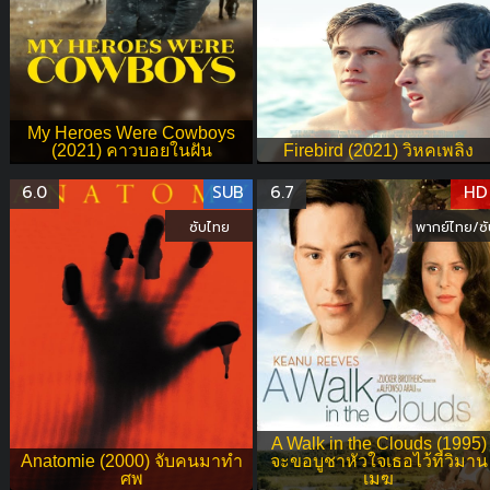
My Heroes Were Cowboys
(2021) คาวบอยในฝัน
Firebird (2021) วิหคเพลิง
6.0
SUB
6.7
HD
ซับไทย
พากย์ไทย/ซั
A Walk in the Clouds (1995)
Anatomie (2000) จับคนมาทำ
จะขอบูชาหัวใจเธอไว้ที่วิมาน
ศพ
เมฆ