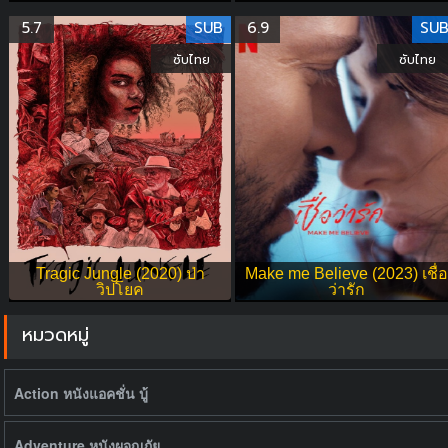
5.7
SUB
6.9
SU
ซับไทย
ซับไทย
Tragic Jungle (2020) ป่า
Make me Believe (2023) เชื่อ
วิปโยค
ว่ารัก
หมวดหมู่
Action หนังแอคชั่น บู้
Adventure หนังผจญภัย