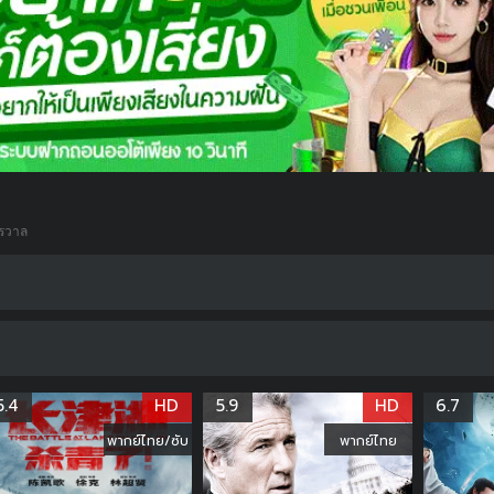
กรวาล
5.4
HD
5.9
HD
6.7
พากย์ไทย/ซับ
พากย์ไทย