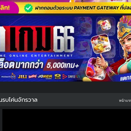
นรบโค่นจักรวาล
หน้าแร